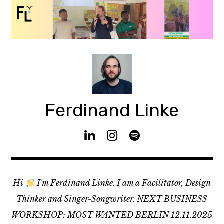
Zum
Inhalt
springen
Ferdinand Linke
M
I
S
y
n
p
L
s
o
i
t
t
Hi
I'm Ferdinand Linke. I am a Facilitator, Design
n
a
i
k
g
f
Thinker and Singer-Songwriter. NEXT BUSINESS
e
r
y
WORKSHOP: MOST WANTED BERLIN 12.11.2025
d
a