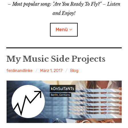
– Most popular song: "Are You Ready To Fly?" – Listen
i
m
n
and Enjoy!
A
c
Menü
c
o
u
n
About me
My Music Side Projects
t
Über mich
ferdinandlinke
März 1, 2017
Blog
Music
Facilitation
Blog
Contact